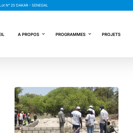
 Lot N° 20 DAKAR - SENEGAL
IL
A PROPOS
PROGRAMMES
PROJETS
WANEP SENEGAL
RCDR
LES MEMBRES DU RESEAU
NEWS / SNAP
JPS / EPNV
FPS / WIPNET
EDBG