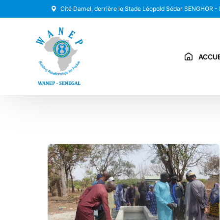
Cité Damel, derrière le Stade Léopold Sédar SENGHOR -
ACCUE