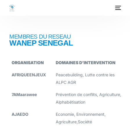
ACCUEIL
MEMBRES DU RESEAU
WANEP SENEGAL
A PROPOS
PROGRAMMES
ORGANISATION
DOMAINES D’INTERVENTION
PROJETS
AFRIQUEENJEUX
Peacebuilding, Lutte contre les
ALPC AGR
ACTIVITES
7AMaarawee
Prévention de conflits, Agriculture,
PUBLICATIONS
Alphabétisation
MEDIATHEQUE
AJAEDO
Economie, Environnement,
Agriculture,Société