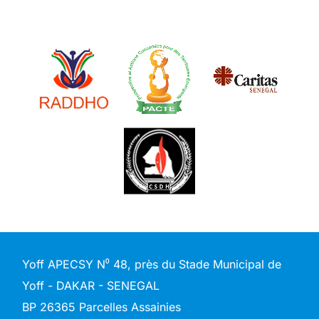
Yoff APECSY N⁰ 48, près du Stade Municipal de
Yoff - DAKAR - SENEGAL
BP 26365 Parcelles Assainies