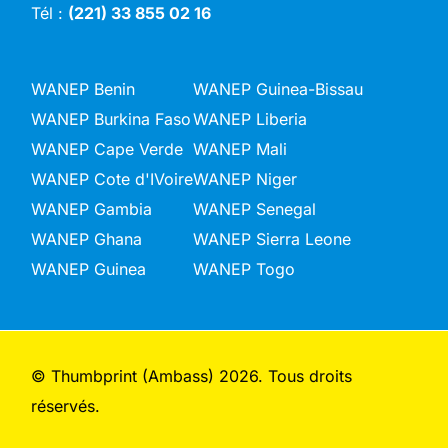
Tél :
(221) 33 855 02 16
WANEP Benin
WANEP Guinea-Bissau
WANEP Burkina Faso
WANEP Liberia
WANEP Cape Verde
WANEP Mali
WANEP Cote d'IVoire
WANEP Niger
WANEP Gambia
WANEP Senegal
WANEP Ghana
WANEP Sierra Leone
WANEP Guinea
WANEP Togo
© Thumbprint (Ambass) 2026. Tous droits
réservés.