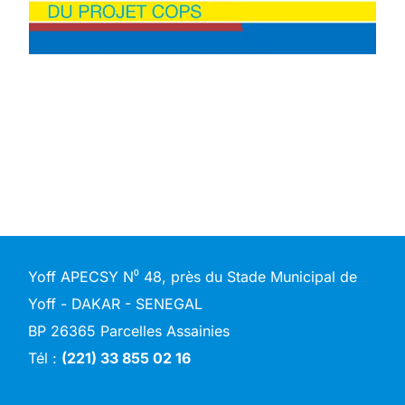
Yoff APECSY N⁰ 48, près du Stade Municipal de
Yoff - DAKAR - SENEGAL
BP 26365 Parcelles Assainies
Tél :
(221) 33 855 02 16