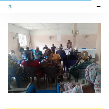
ACCUEIL
A PROPOS
PROGRAMMES
PROJETS
ACTIVITES
PUBLICATIONS
MEDIATHEQUE