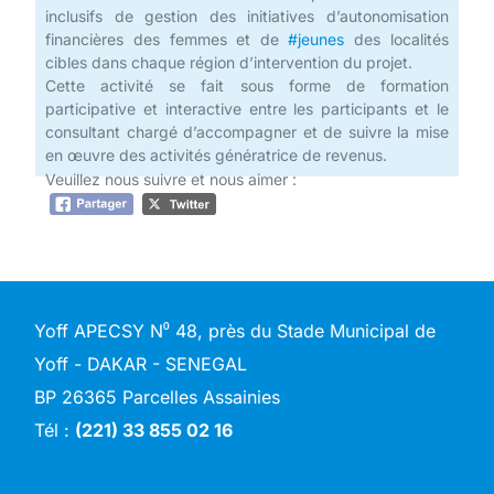
inclusifs de gestion des initiatives d’autonomisation
financières des femmes et de
#jeunes
des localités
cibles dans chaque région d’intervention du projet.
Cette activité se fait sous forme de formation
participative et interactive entre les participants et le
consultant chargé d’accompagner et de suivre la mise
en œuvre des activités génératrice de revenus.
Veuillez nous suivre et nous aimer :
Yoff APECSY N⁰ 48, près du Stade Municipal de
Yoff - DAKAR - SENEGAL
BP 26365 Parcelles Assainies
Tél :
(221) 33 855 02 16