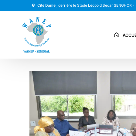
Cité Damel, derrière le Stade Léopold Sédar SENGHOR -
ACCUE