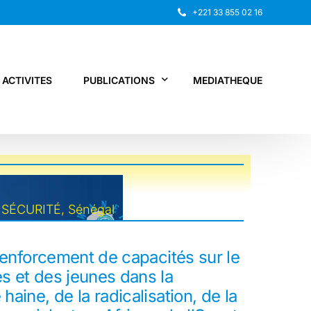
+221 33 855 02 16
ACTIVITES
PUBLICATIONS
MEDIATHEQUE
Rapport annuel
Recherche
,
SÉCURITÉ
,
Sénégal
Autres publications
 renforcement de capacités sur le
s et des jeunes dans la
aine, de la radicalisation, de la