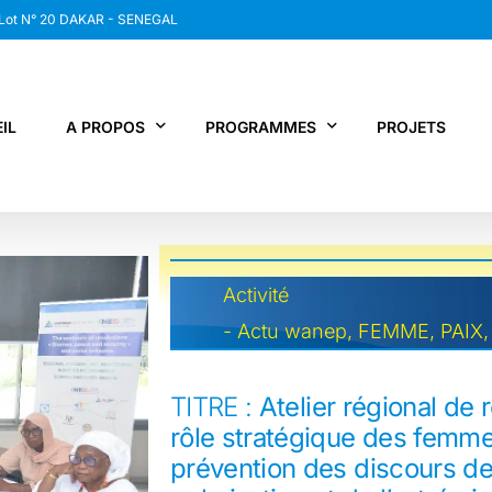
 Lot N° 20 DAKAR - SENEGAL
IL
A PROPOS
PROGRAMMES
PROJETS
WANEP SENEGAL
RCDR
Activité
LES MEMBRES DU RESEAU
NEWS / SNAP
-
Actu wanep
,
FEMME
,
PAIX
JPS / EPNV
FPS / WIPNET
TITRE :
Atelier régional de
EDBG
rôle stratégique des femme
prévention des discours de h