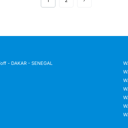
1
2
 Yoff - DAKAR - SENEGAL
W
W
W
W
W
W
W