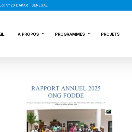
 Lot N° 20 DAKAR - SENEGAL
IL
A PROPOS
PROGRAMMES
PROJETS
WANEP SENEGAL
RCDR
LES MEMBRES DU RESEAU
NEWS / SNAP
JPS / EPNV
FPS / WIPNET
EDBG