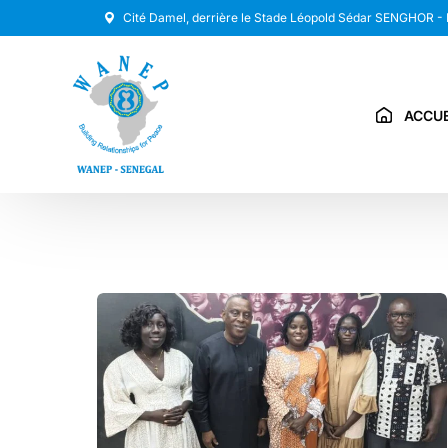
Cité Damel, derrière le Stade Léopold Sédar SENGHOR -
ACCUE