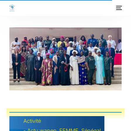
ACCUEIL
A PROPOS
PROGRAMMES
PROJETS
ACTIVITES
PUBLICATIONS
MEDIATHEQUE
Activité
-
Actu wanep
,
FEMME
,
Sénégal