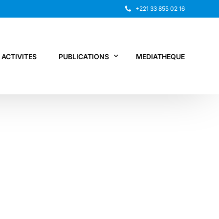
+221 33 855 02 16
ACTIVITES
PUBLICATIONS
MEDIATHEQUE
Rapport annuel
Recherche
Autres publications