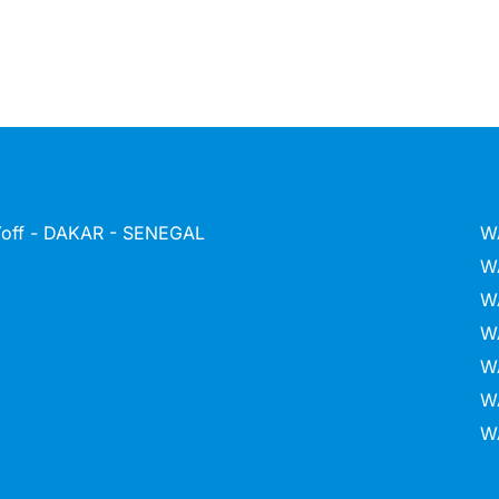
 Yoff - DAKAR - SENEGAL
W
W
W
W
W
W
W