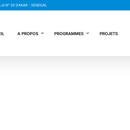
 Lot N° 20 DAKAR - SENEGAL
IL
A PROPOS
PROGRAMMES
PROJETS
WANEP SENEGAL
RCDR
LES MEMBRES DU RESEAU
NEWS / SNAP
JPS / EPNV
FPS / WIPNET
EDBG