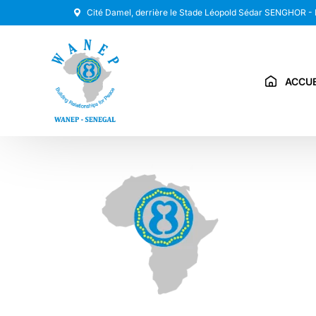
Cité Damel, derrière le Stade Léopold Sédar SENGHOR -
ACCUE