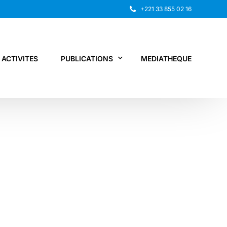
+221 33 855 02 16
ACTIVITES
PUBLICATIONS
MEDIATHEQUE
Rapport annuel
Recherche
Autres publications