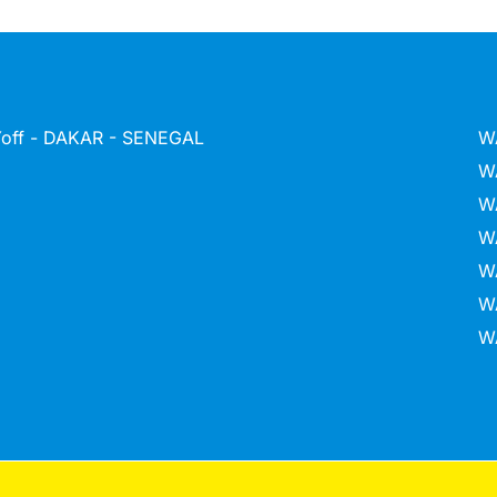
 Yoff - DAKAR - SENEGAL
W
W
W
W
W
W
W