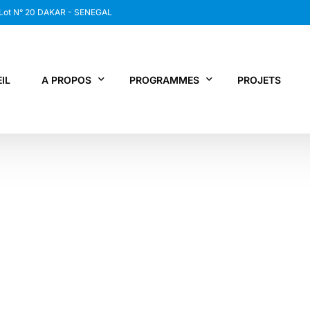
 Lot N° 20 DAKAR - SENEGAL
IL
A PROPOS
PROGRAMMES
PROJETS
WANEP SENEGAL
RCDR
LES MEMBRES DU RESEAU
NEWS / SNAP
JPS / EPNV
FPS / WIPNET
EDBG