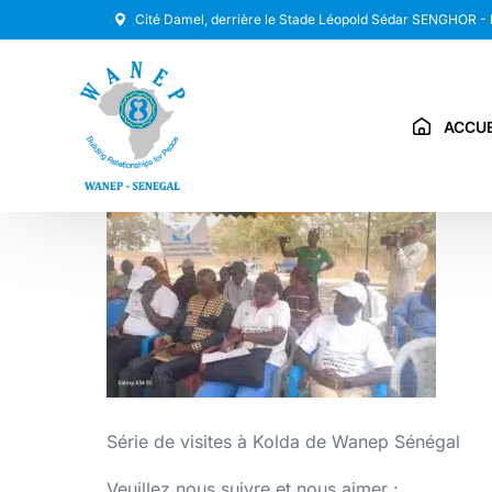
Cité Damel, derrière le Stade Léopold Sédar SENGHOR -
ACCUE
Série de visites à Kolda de Wanep Sénégal
Veuillez nous suivre et nous aimer :