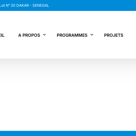
 Lot N° 20 DAKAR - SENEGAL
IL
A PROPOS
PROGRAMMES
PROJETS
WANEP SENEGAL
RCDR
LES MEMBRES DU RESEAU
NEWS / SNAP
JPS / EPNV
FPS / WIPNET
EDBG