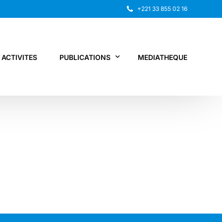
+221 33 855 02 16
ACTIVITES
PUBLICATIONS
MEDIATHEQUE
Rapport annuel
Recherche
Autres publications