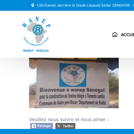
Cité Damel, derrière le Stade Léopold Sédar SENGHOR -
ACCUE
Veuillez nous suivre et nous aimer :