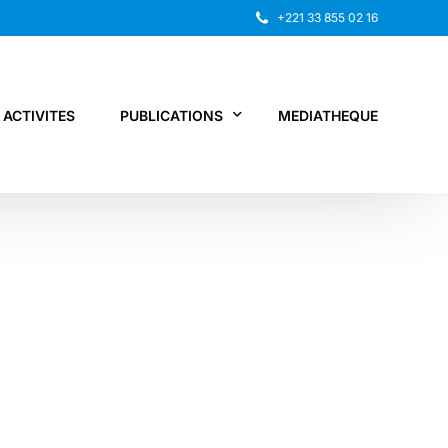
+221 33 855 02 16
ACTIVITES
PUBLICATIONS
MEDIATHEQUE
Rapport annuel
Recherche
Autres publications