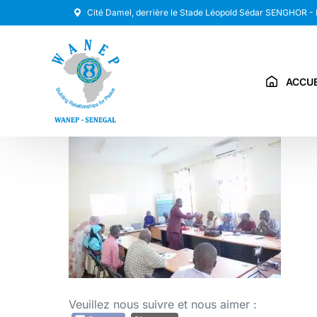
Cité Damel, derrière le Stade Léopold Sédar SENGHOR -
ACCUE
Veuillez nous suivre et nous aimer :