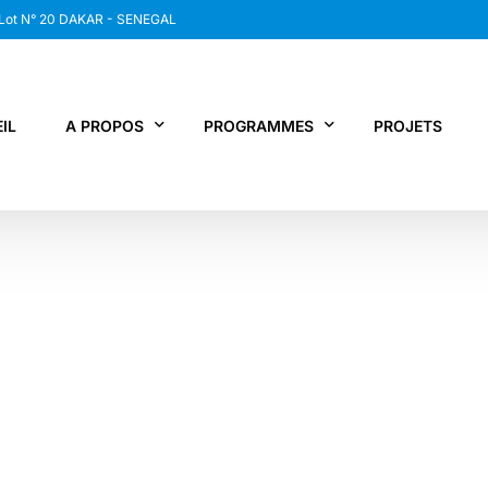
 Lot N° 20 DAKAR - SENEGAL
IL
A PROPOS
PROGRAMMES
PROJETS
WANEP SENEGAL
RCDR
LES MEMBRES DU RESEAU
NEWS / SNAP
JPS / EPNV
FPS / WIPNET
EDBG