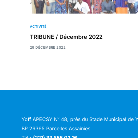
ACTIVITÉ
TRIBUNE / Décembre 2022
29 DÉCEMBRE 2022
Yoff APECSY N⁰ 48, près du Stade Municipal de
BP 26365 Parcelles Assainies
Tél :
(221) 33 855 02 16