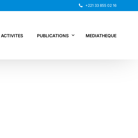
+221 33 855 02 16
ACTIVITES
PUBLICATIONS
MEDIATHEQUE
Rapport annuel
Recherche
Autres publications