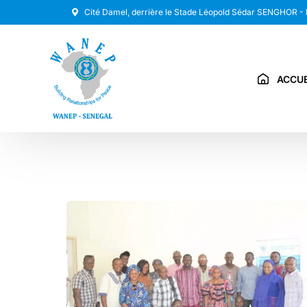
Cité Damel, derrière le Stade Léopold Sédar SENGHOR -
ACCUE