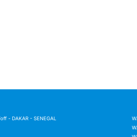
 Yoff - DAKAR - SENEGAL
W
W
W