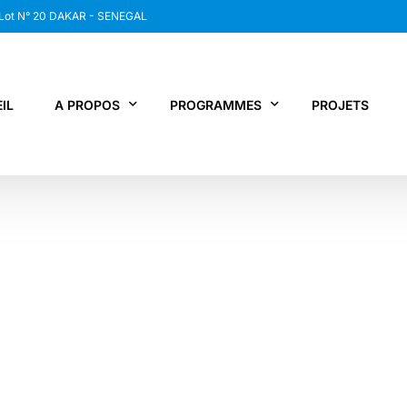
 Lot N° 20 DAKAR - SENEGAL
IL
A PROPOS
PROGRAMMES
PROJETS
WANEP SENEGAL
RCDR
LES MEMBRES DU RESEAU
NEWS / SNAP
JPS / EPNV
FPS / WIPNET
EDBG