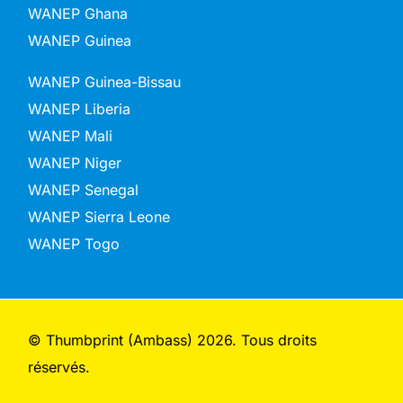
WANEP Ghana
WANEP Guinea
WANEP Guinea-Bissau
WANEP Liberia
WANEP Mali
WANEP Niger
WANEP Senegal
WANEP Sierra Leone
WANEP Togo
© Thumbprint (Ambass) 2026. Tous droits
réservés.