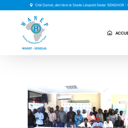
Cité Damel, derrière le Stade Léopold Sédar SENGHOR -
ACCUE