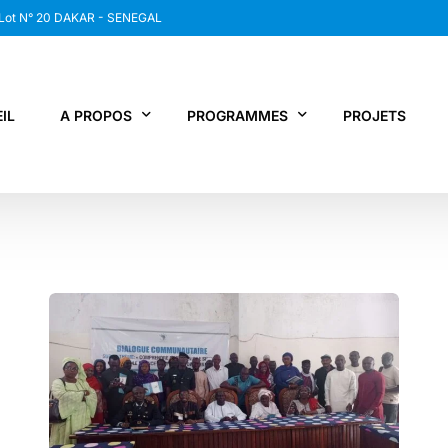
 Lot N° 20 DAKAR - SENEGAL
IL
A PROPOS
PROGRAMMES
PROJETS
WANEP SENEGAL
RCDR
LES MEMBRES DU RESEAU
NEWS / SNAP
JPS / EPNV
FPS / WIPNET
EDBG