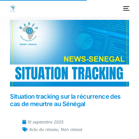
ACCUEIL
A PROPOS
PROGRAMMES
PROJETS
ACTIVITES
Situation tracking sur la récurrence des
cas de meurtre au Sénégal
PUBLICATIONS
MEDIATHEQUE
10 septembre 2025
Actu du réseau
,
Non classé