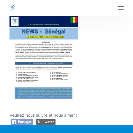
ACCUEIL
A PROPOS
PROGRAMMES
PROJETS
ACTIVITES
PUBLICATIONS
Veuillez nous suivre et nous aimer :
MEDIATHEQUE