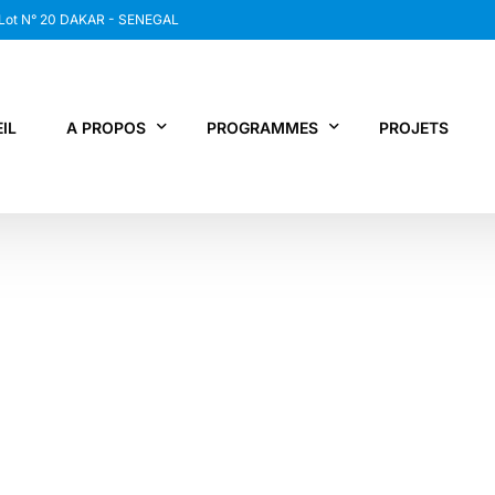
 Lot N° 20 DAKAR - SENEGAL
IL
A PROPOS
PROGRAMMES
PROJETS
WANEP SENEGAL
RCDR
LES MEMBRES DU RESEAU
NEWS / SNAP
JPS / EPNV
FPS / WIPNET
EDBG