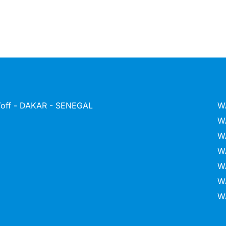
 Yoff - DAKAR - SENEGAL
W
W
W
W
W
W
W