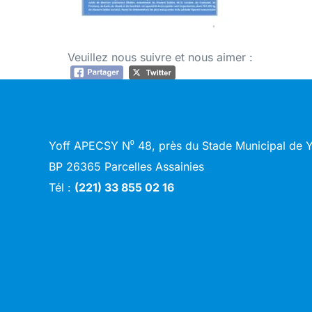
Veuillez nous suivre et nous aimer :
Yoff APECSY N⁰ 48, près du Stade Municipal de
BP 26365 Parcelles Assainies
Tél :
(221) 33 855 02 16