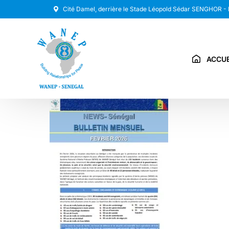
Cité Damel, derrière le Stade Léopold Sédar SENGHOR -
ACCUE