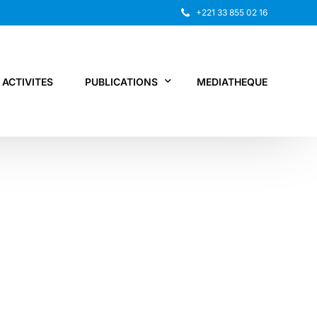
+221 33 855 02 16
ACTIVITES
PUBLICATIONS
MEDIATHEQUE
Rapport annuel
Recherche
Autres publications