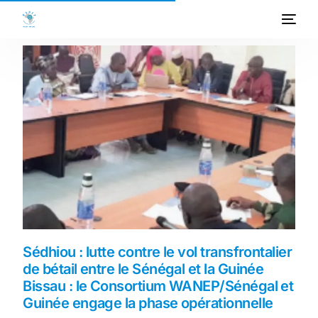
ACCUEIL
A PROPOS
PROGRAMMES
PROJETS
ACTIVITES
PUBLICATIONS
Sédhiou : lutte contre le vol transfrontalier
de bétail entre le Sénégal et la Guinée
MEDIATHEQUE
Bissau : le Consortium WANEP/Sénégal et
Guinée engage la phase opérationnelle