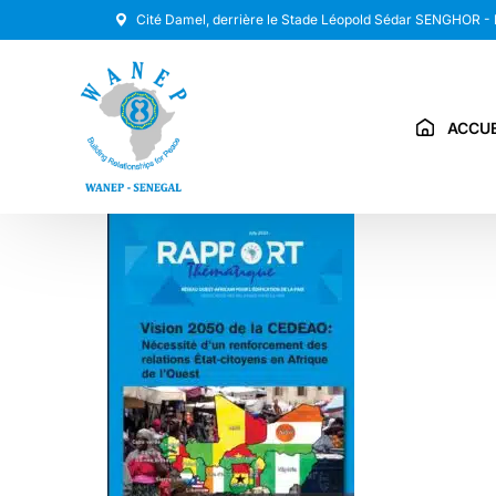
Cité Damel, derrière le Stade Léopold Sédar SENGHOR -
ACCUE