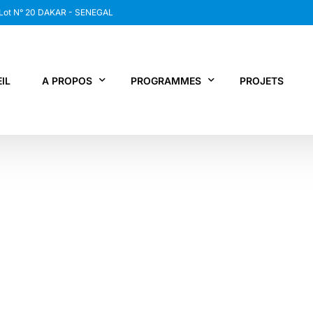
 Lot N° 20 DAKAR - SENEGAL
IL
A PROPOS
PROGRAMMES
PROJETS
WANEP SENEGAL
RCDR
LES MEMBRES DU RESEAU
NEWS / SNAP
JPS / EPNV
FPS / WIPNET
EDBG