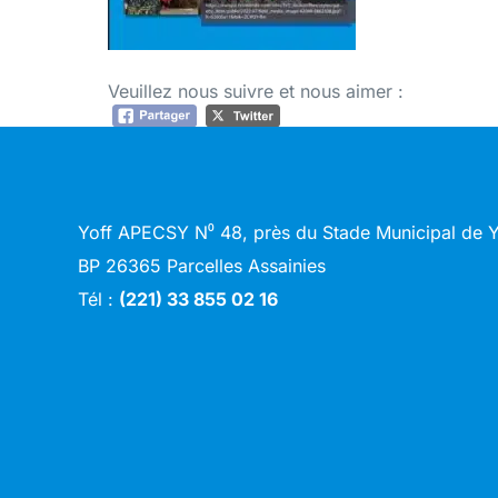
Veuillez nous suivre et nous aimer :
Yoff APECSY N⁰ 48, près du Stade Municipal de
BP 26365 Parcelles Assainies
Tél :
(221) 33 855 02 16