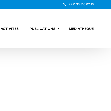
+221 33 855 02 16
ACTIVITES
PUBLICATIONS
MEDIATHEQUE
Rapport annuel
Recherche
Autres publications