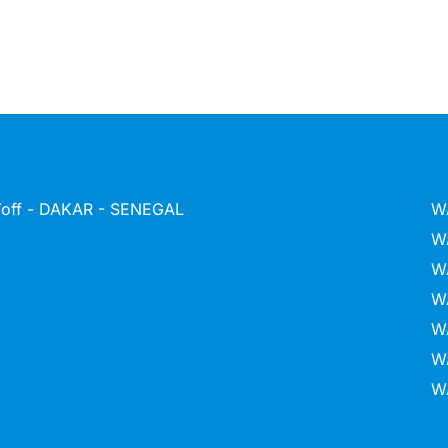
 Yoff - DAKAR - SENEGAL
W
W
W
W
W
W
W