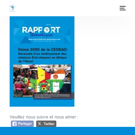
ACCUEIL
A PROPOS
PROGRAMMES
PROJETS
ACTIVITES
PUBLICATIONS
Veuillez nous suivre et nous aimer :
MEDIATHEQUE