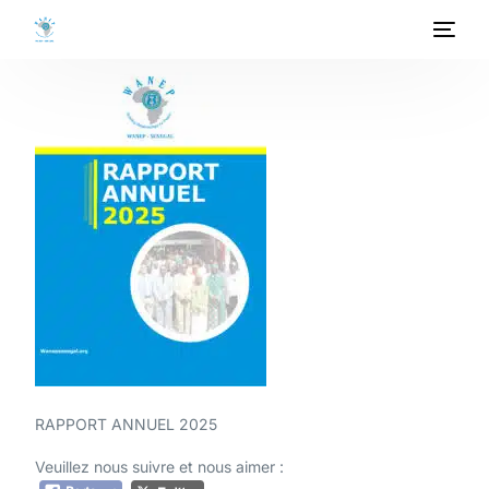
ACCUEIL
A PROPOS
PROGRAMMES
PROJETS
ACTIVITES
PUBLICATIONS
RAPPORT ANNUEL 2025
MEDIATHEQUE
Veuillez nous suivre et nous aimer :