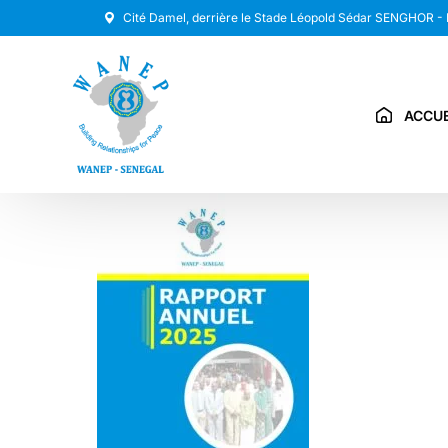
Cité Damel, derrière le Stade Léopold Sédar SENGHOR -
ACCUE