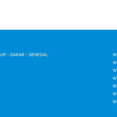
 Yoff - DAKAR - SENEGAL
W
W
W
W
W
W
W