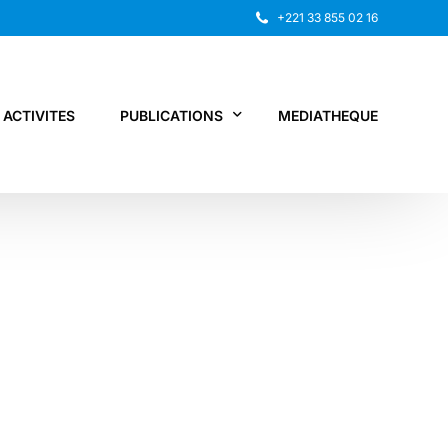
+221 33 855 02 16
ACTIVITES
PUBLICATIONS
MEDIATHEQUE
Rapport annuel
Recherche
Autres publications