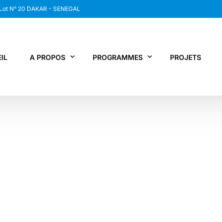
 Lot N° 20 DAKAR - SENEGAL
IL
A PROPOS
PROGRAMMES
PROJETS
WANEP SENEGAL
RCDR
LES MEMBRES DU RESEAU
NEWS / SNAP
JPS / EPNV
FPS / WIPNET
EDBG