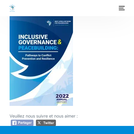
ACCUEIL
A PROPOS
PROGRAMMES
PROJETS
ACTIVITES
PUBLICATIONS
Veuillez nous suivre et nous aimer :
MEDIATHEQUE