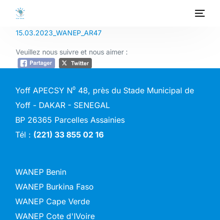
15.03.2023_WANEP_AR47
ACCUEIL
Veuillez nous suivre et nous aimer :
A PROPOS
Yoff APECSY N⁰ 48, près du Stade Municipal de
PROGRAMMES
Yoff - DAKAR - SENEGAL
BP 26365 Parcelles Assainies
PROJETS
Tél :
(221) 33 855 02 16
ACTIVITES
PUBLICATIONS
WANEP Benin
WANEP Burkina Faso
MEDIATHEQUE
WANEP Cape Verde
WANEP Cote d'IVoire