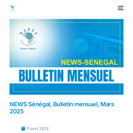
ACCUEIL
A PROPOS
PROGRAMMES
PROJETS
ACTIVITES
PUBLICATIONS
NEWS Sénégal, Bulletin mensuel, Mars
2025
MEDIATHEQUE
11 avril 2025