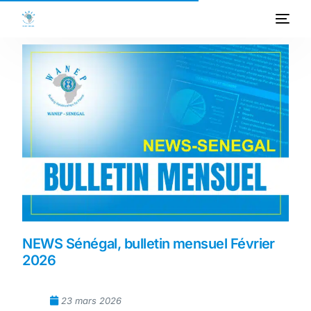
ACCUEIL
A PROPOS
PROGRAMMES
PROJETS
ACTIVITES
PUBLICATIONS
NEWS Sénégal, bulletin mensuel Février
2026
MEDIATHEQUE
23 mars 2026