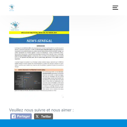
ACCUEIL
A PROPOS
PROGRAMMES
PROJETS
ACTIVITES
PUBLICATIONS
Veuillez nous suivre et nous aimer :
MEDIATHEQUE