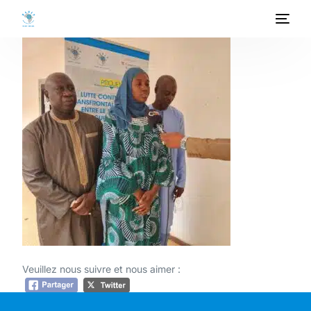
ACCUEIL
A PROPOS
PROGRAMMES
PROJETS
ACTIVITES
PUBLICATIONS
Veuillez nous suivre et nous aimer :
MEDIATHEQUE