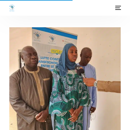
ACCUEIL
A PROPOS
PROGRAMMES
PROJETS
ACTIVITES
PUBLICATIONS
MEDIATHEQUE