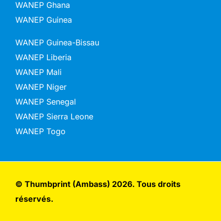
WANEP Ghana
WANEP Guinea
WANEP Guinea-Bissau
WANEP Liberia
WANEP Mali
WANEP Niger
WANEP Senegal
WANEP Sierra Leone
WANEP Togo
© Thumbprint (Ambass) 2026. Tous droits
réservés.