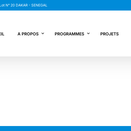
 Lot N° 20 DAKAR - SENEGAL
IL
A PROPOS
PROGRAMMES
PROJETS
WANEP SENEGAL
RCDR
LES MEMBRES DU RESEAU
NEWS / SNAP
JPS / EPNV
FPS / WIPNET
EDBG