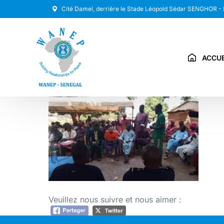
Cité Damel, derrière le Stade Léopold Sédar SENGHOR -
ACCUE
Veuillez nous suivre et nous aimer :