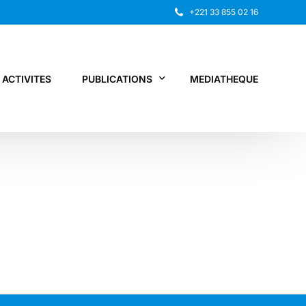
+221 33 855 02 16
ACTIVITES
PUBLICATIONS
MEDIATHEQUE
Rapport annuel
Recherche
Autres publications