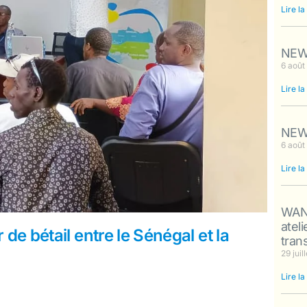
Lire la
NEWS
6 août
Lire la
NEWS
6 août
Lire la
WANE
atel
r de bétail entre le Sénégal et la
trans
29 juil
Lire la