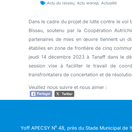
Actu du réseau
,
Actu wanep
,
Actualité
Dans le cadre du projet de lutte contre le vol t
Bissau, soutenu par la Coopération Autri
partenaires de mies en œuvre tiennent un d
établies en zone de frontière de cinq commu
jeudi 14 décembre 2023 à Tanaff dans le d
session vise à faciliter le travail de coo
transfrontaliers de concertation et de résolution
Veuillez nous suivre et nous aimer :
Yoff APECSY N⁰ 48, près du Stade Municipal de