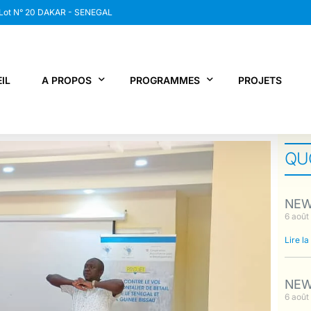
 Lot N° 20 DAKAR - SENEGAL
IL
A PROPOS
PROGRAMMES
PROJETS
QUO
WANEP SENEGAL
RCDR
LES MEMBRES DU RESEAU
NEWS / SNAP
NEWS
JPS / EPNV
6 août
FPS / WIPNET
Lire la
EDBG
NEWS
6 août