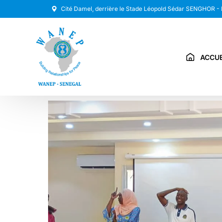
Cité Damel, derrière le Stade Léopold Sédar SENGHOR -
ACCUE