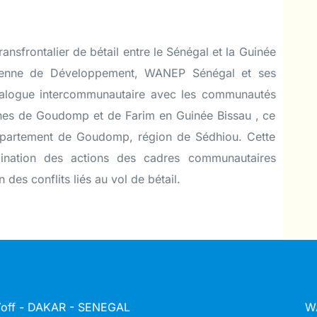
ransfrontalier de bétail entre le Sénégal et la Guinée
chienne de Développement, WANEP Sénégal et ses
ialogue intercommunautaire avec les communautés
nes de Goudomp et de Farim en Guinée Bissau , ce
épartement de Goudomp, région de Sédhiou. Cette
rdination des actions des cadres communautaires
 des conflits liés au vol de bétail.
 Yoff - DAKAR - SENEGAL
W