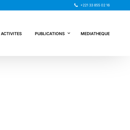
+221 33 855 02 16
ACTIVITES
PUBLICATIONS
MEDIATHEQUE
Rapport annuel
Recherche
Autres publications