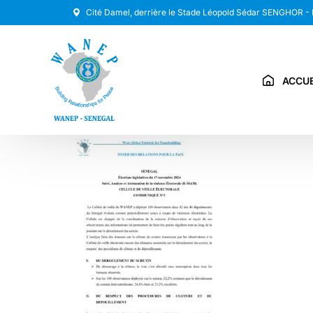
Cité Damel, derrière le Stade Léopold Sédar SENGHOR -
ACCUE