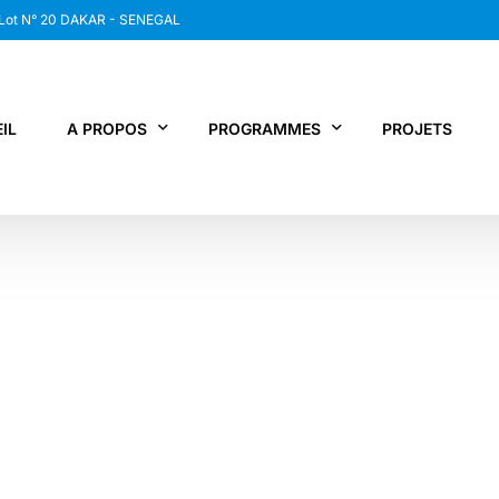
 Lot N° 20 DAKAR - SENEGAL
IL
A PROPOS
PROGRAMMES
PROJETS
WANEP SENEGAL
RCDR
LES MEMBRES DU RESEAU
NEWS / SNAP
JPS / EPNV
FPS / WIPNET
EDBG