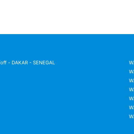
 Yoff - DAKAR - SENEGAL
W
W
W
W
W
W
W