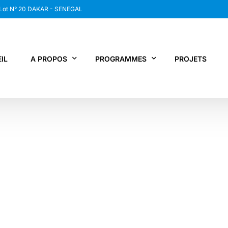
 Lot N° 20 DAKAR - SENEGAL
IL
A PROPOS
PROGRAMMES
PROJETS
WANEP SENEGAL
RCDR
LES MEMBRES DU RESEAU
NEWS / SNAP
JPS / EPNV
FPS / WIPNET
EDBG