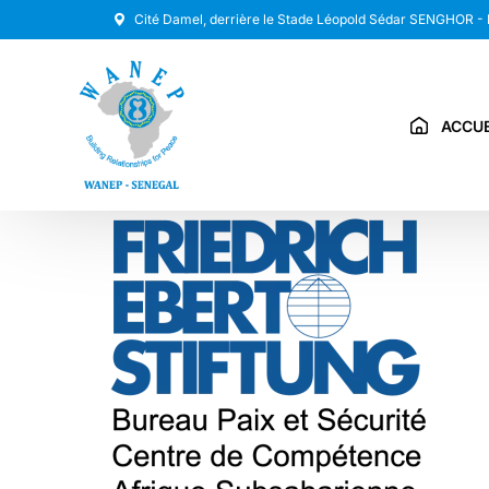
Cité Damel, derrière le Stade Léopold Sédar SENGHOR -
ACCUE