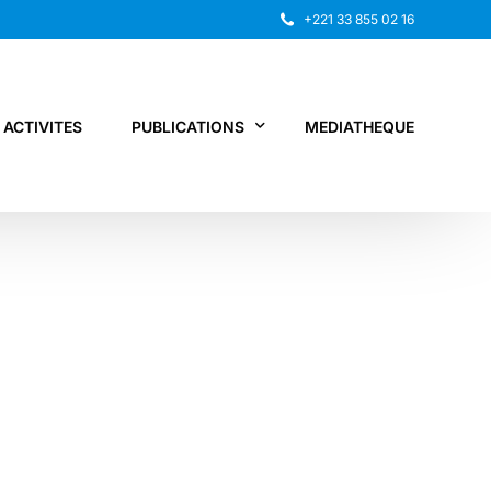
+221 33 855 02 16
ACTIVITES
PUBLICATIONS
MEDIATHEQUE
Rapport annuel
Recherche
Autres publications