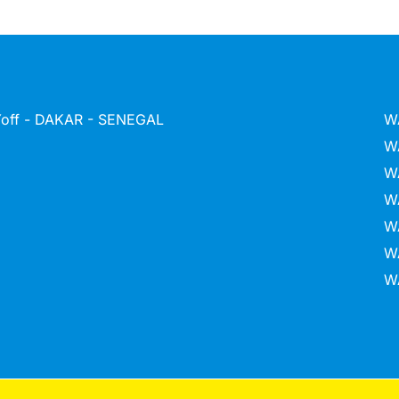
 Yoff - DAKAR - SENEGAL
W
W
W
W
W
W
W