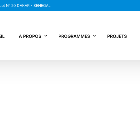
 Lot N° 20 DAKAR - SENEGAL
IL
A PROPOS
PROGRAMMES
PROJETS
WANEP SENEGAL
RCDR
LES MEMBRES DU RESEAU
NEWS / SNAP
JPS / EPNV
FPS / WIPNET
EDBG