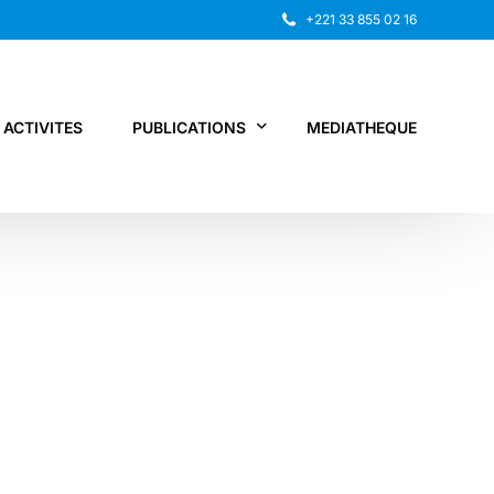
+221 33 855 02 16
ACTIVITES
PUBLICATIONS
MEDIATHEQUE
Rapport annuel
Recherche
Autres publications