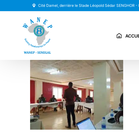
Cité Damel, derrière le Stade Léopold Sédar SENGHOR -
ACCUE