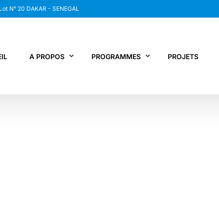
 Lot N° 20 DAKAR - SENEGAL
IL
A PROPOS
PROGRAMMES
PROJETS
WANEP SENEGAL
RCDR
LES MEMBRES DU RESEAU
NEWS / SNAP
JPS / EPNV
FPS / WIPNET
EDBG