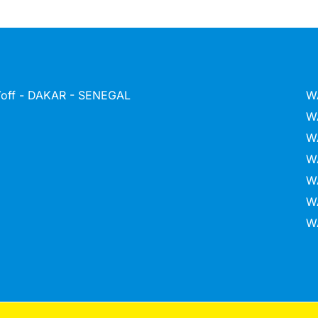
 Yoff - DAKAR - SENEGAL
W
W
W
W
W
W
W