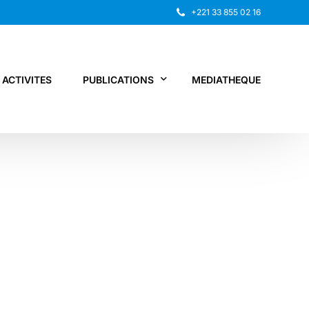
+221 33 855 02 16
ACTIVITES
PUBLICATIONS
MEDIATHEQUE
Rapport annuel
Recherche
Autres publications