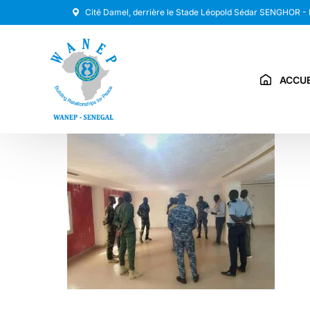
Cité Damel, derrière le Stade Léopold Sédar SENGHOR -
ACCUE