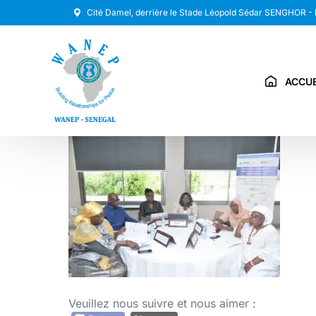
Cité Damel, derrière le Stade Léopold Sédar SENGHOR -
ACCUE
Veuillez nous suivre et nous aimer :