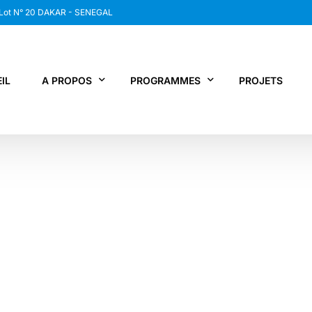
 Lot N° 20 DAKAR - SENEGAL
IL
A PROPOS
PROGRAMMES
PROJETS
WANEP SENEGAL
RCDR
LES MEMBRES DU RESEAU
NEWS / SNAP
JPS / EPNV
FPS / WIPNET
EDBG