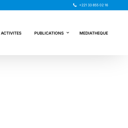
+221 33 855 02 16
ACTIVITES
PUBLICATIONS
MEDIATHEQUE
Rapport annuel
Recherche
Autres publications