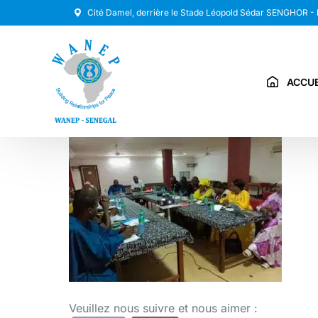
Cité Damel, derrière le Stade Léopold Sédar SENGHOR -
ACCUE
Veuillez nous suivre et nous aimer :