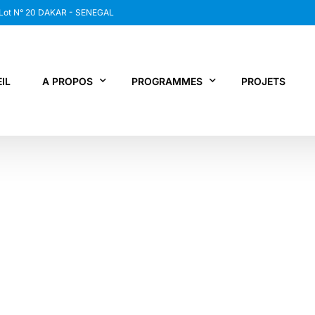
 Lot N° 20 DAKAR - SENEGAL
IL
A PROPOS
PROGRAMMES
PROJETS
WANEP SENEGAL
RCDR
LES MEMBRES DU RESEAU
NEWS / SNAP
JPS / EPNV
FPS / WIPNET
EDBG