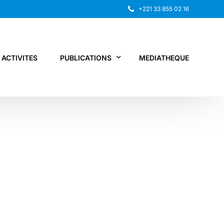
+221 33 855 02 16
ACTIVITES
PUBLICATIONS
MEDIATHEQUE
Rapport annuel
Recherche
Autres publications