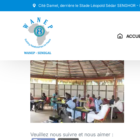
Cité Damel, derrière le Stade Léopold Sédar SENGHOR -
ACCUE
Veuillez nous suivre et nous aimer :