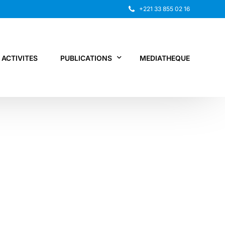
+221 33 855 02 16
ACTIVITES
PUBLICATIONS
MEDIATHEQUE
Rapport annuel
Recherche
Autres publications