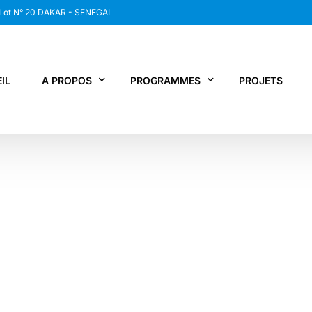
 Lot N° 20 DAKAR - SENEGAL
IL
A PROPOS
PROGRAMMES
PROJETS
WANEP SENEGAL
RCDR
LES MEMBRES DU RESEAU
NEWS / SNAP
JPS / EPNV
FPS / WIPNET
EDBG