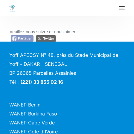
ACCUEIL
Veuillez nous suivre et nous aimer :
A PROPOS
Yoff APECSY N⁰ 48, près du Stade Municipal de
PROGRAMMES
Yoff - DAKAR - SENEGAL
BP 26365 Parcelles Assainies
PROJETS
Tél :
(221) 33 855 02 16
ACTIVITES
PUBLICATIONS
WANEP Benin
WANEP Burkina Faso
MEDIATHEQUE
WANEP Cape Verde
WANEP Cote d'IVoire