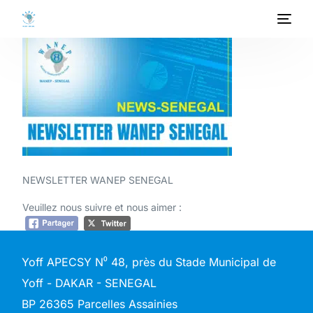
ACCUEIL
A PROPOS
PROGRAMMES
PROJETS
NEWSLETTER WANEP SENEGAL
ACTIVITES
Veuillez nous suivre et nous aimer :
PUBLICATIONS
Yoff APECSY N⁰ 48, près du Stade Municipal de
MEDIATHEQUE
Yoff - DAKAR - SENEGAL
BP 26365 Parcelles Assainies